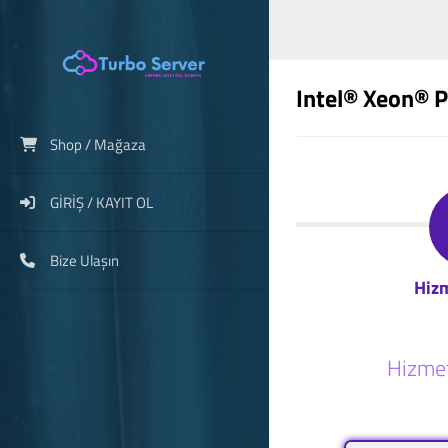
Intel® Xeon® P
Shop / Mağaza
GİRİŞ / KAYIT OL
Bize Ulaşın
Hiz
Hizmet