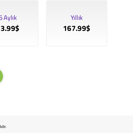
6 Aylık
Yıllık
83.99$
167.99$
dır.