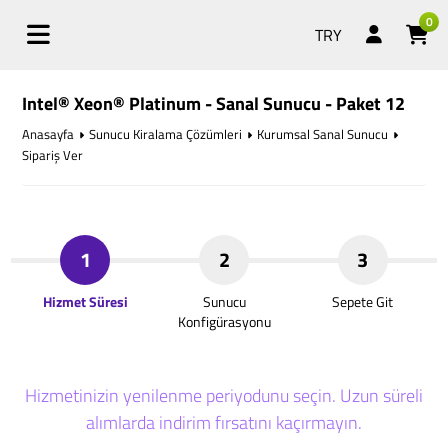
0
TRY
Intel® Xeon® Platinum - Sanal Sunucu - Paket 12
Anasayfa
Sunucu Kiralama Çözümleri
Kurumsal Sanal Sunucu
Sipariş Ver
1
2
3
Hizmet Süresi
Sunucu
Sepete Git
Konfigürasyonu
Hizmetinizin yenilenme periyodunu seçin. Uzun süreli
alımlarda indirim fırsatını kaçırmayın.